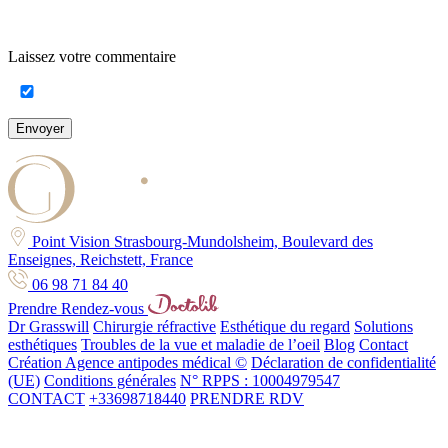
Laissez votre commentaire
Envoyer
Point Vision Strasbourg-Mundolsheim, Boulevard des
Enseignes, Reichstett, France
06 98 71 84 40
Prendre Rendez-vous
Dr Grasswill
Chirurgie réfractive
Esthétique du regard
Solutions
esthétiques
Troubles de la vue et maladie de l’oeil
Blog
Contact
Création Agence antipodes médical ©
Déclaration de confidentialité
(UE)
Conditions générales
N° RPPS : 10004979547
CONTACT
+33698718440
PRENDRE RDV