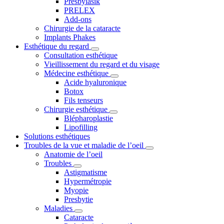
Presbylasik
PRELEX
Add-ons
Chirurgie de la cataracte
Implants Phakes
Esthétique du regard
Consultation esthétique
Vieillissement du regard et du visage
Médecine esthétique
Acide hyaluronique
Botox
Fils tenseurs
Chirurgie esthétique
Blépharoplastie
Lipofilling
Solutions esthétiques
Troubles de la vue et maladie de l’oeil
Anatomie de l’oeil
Troubles
Astigmatisme
Hypermétropie
Myopie
Presbytie
Maladies
Cataracte