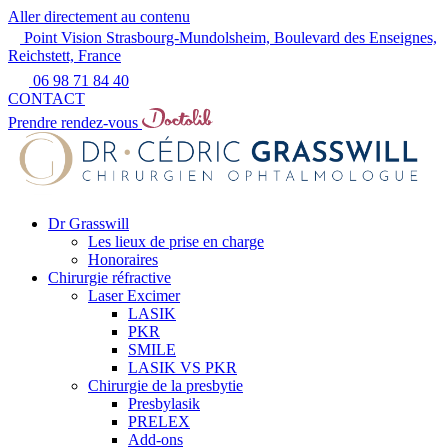
Aller directement au contenu
Point Vision Strasbourg-Mundolsheim, Boulevard des Enseignes,
Reichstett, France
06 98 71 84 40
CONTACT
Prendre rendez-vous
Dr Grasswill
Les lieux de prise en charge
Honoraires
Chirurgie réfractive
Laser Excimer
LASIK
PKR
SMILE
LASIK VS PKR
Chirurgie de la presbytie
Presbylasik
PRELEX
Add-ons