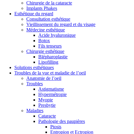
Chirurgie de la cataracte
Implants Phakes
Esthétique du regard
Consultation esthétique
Vieillissement du regard et du visage
Médecine esthétique
Acide hyaluronique
Botox
Fils tenseurs
Chirurgie esthétique
Blépharoplastie
Lipofilling
Solutions esthétiques
Troubles de la vue et maladie de l’oeil
Anatomie de l’oeil
Troubles
Astigmatisme
Hypermétropie
Myopie
Presbytie
Maladies
Cataracte
Pathologie des paupières
Ptosis
Entropion et Ectropion