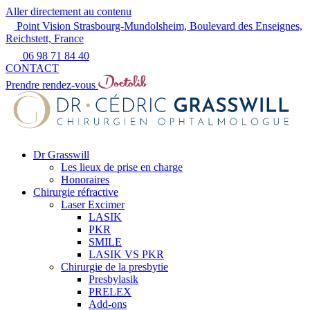
Aller directement au contenu
Point Vision Strasbourg-Mundolsheim, Boulevard des Enseignes,
Reichstett, France
06 98 71 84 40
CONTACT
Prendre rendez-vous
Dr Grasswill
Les lieux de prise en charge
Honoraires
Chirurgie réfractive
Laser Excimer
LASIK
PKR
SMILE
LASIK VS PKR
Chirurgie de la presbytie
Presbylasik
PRELEX
Add-ons