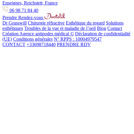
Enseignes, Reichstett, France
06 98 71 84 40
Prendre Rendez-vous
Dr Grasswill
Chirurgie réfractive
Esthétique du regard
Solutions
esthétiques
Troubles de la vue et maladie de l’oeil
Blog
Contact
Création Agence antipodes médical ©
Déclaration de confidentialité
(UE)
Conditions générales
N° RPPS : 10004979547
CONTACT
+33698718440
PRENDRE RDV