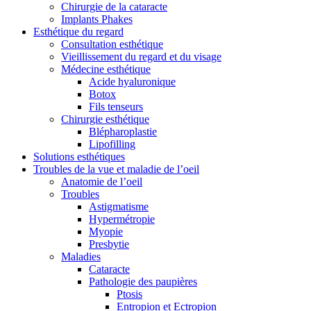
Chirurgie de la cataracte
Implants Phakes
Esthétique du regard
Consultation esthétique
Vieillissement du regard et du visage
Médecine esthétique
Acide hyaluronique
Botox
Fils tenseurs
Chirurgie esthétique
Blépharoplastie
Lipofilling
Solutions esthétiques
Troubles de la vue et maladie de l’oeil
Anatomie de l’oeil
Troubles
Astigmatisme
Hypermétropie
Myopie
Presbytie
Maladies
Cataracte
Pathologie des paupières
Ptosis
Entropion et Ectropion