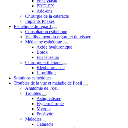
Presbylasik
PRELEX
Add-ons
Chirurgie de la cataracte
Implants Phakes
Esthétique du regard
Consultation esthétique
Vieillissement du regard et du visage
Médecine esthétique
Acide hyaluronique
Botox
Fils tenseurs
Chirurgie esthétique
Blépharoplastie
Lipofilling
Solutions esthétiques
Troubles de la vue et maladie de l’oeil
Anatomie de l’oeil
Troubles
Astigmatisme
Hypermétropie
Myopie
Presbytie
Maladies
Cataracte