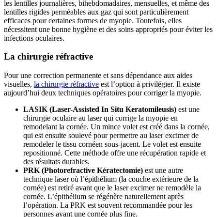
les lentilles journalières, bihebdomadaires, mensuelles, et même des
lentilles rigides perméables aux gaz qui sont particulièrement
efficaces pour certaines formes de myopie. Toutefois, elles
nécessitent une bonne hygiène et des soins appropriés pour éviter les
infections oculaires.
La chirurgie réfractive
Pour une correction permanente et sans dépendance aux aides
visuelles,
la chirurgie réfractive
est l’option à privilégier. Il existe
aujourd’hui deux techniques opératoires pour corriger la myopie.
LASIK (Laser-Assisted In Situ Keratomileusis)
est une
chirurgie oculaire au laser qui corrige la myopie en
remodelant la cornée. Un mince volet est créé dans la cornée,
qui est ensuite soulevé pour permettre au laser excimer de
remodeler le tissu cornéen sous-jacent. Le volet est ensuite
repositionné. Cette méthode offre une récupération rapide et
des résultats durables.
PRK (Photorefractive Kératectomie)
est une autre
technique laser où l’épithélium (la couche extérieure de la
cornée) est retiré avant que le laser excimer ne remodèle la
cornée. L’épithélium se régénère naturellement après
l’opération. La PRK est souvent recommandée pour les
personnes ayant une cornée plus fine.