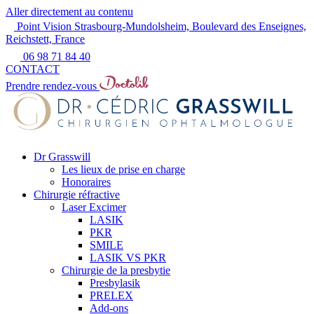
Aller directement au contenu
Point Vision Strasbourg-Mundolsheim, Boulevard des Enseignes,
Reichstett, France
06 98 71 84 40
CONTACT
Prendre rendez-vous
Dr Grasswill
Les lieux de prise en charge
Honoraires
Chirurgie réfractive
Laser Excimer
LASIK
PKR
SMILE
LASIK VS PKR
Chirurgie de la presbytie
Presbylasik
PRELEX
Add-ons