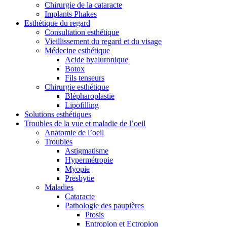
Chirurgie de la cataracte
Implants Phakes
Esthétique du regard
Consultation esthétique
Vieillissement du regard et du visage
Médecine esthétique
Acide hyaluronique
Botox
Fils tenseurs
Chirurgie esthétique
Blépharoplastie
Lipofilling
Solutions esthétiques
Troubles de la vue et maladie de l’oeil
Anatomie de l’oeil
Troubles
Astigmatisme
Hypermétropie
Myopie
Presbytie
Maladies
Cataracte
Pathologie des paupières
Ptosis
Entropion et Ectropion