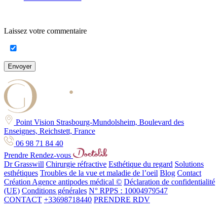
Laissez votre commentaire
Envoyer
Point Vision Strasbourg-Mundolsheim, Boulevard des
Enseignes, Reichstett, France
06 98 71 84 40
Prendre Rendez-vous
Dr Grasswill
Chirurgie réfractive
Esthétique du regard
Solutions
esthétiques
Troubles de la vue et maladie de l’oeil
Blog
Contact
Création Agence antipodes médical ©
Déclaration de confidentialité
(UE)
Conditions générales
N° RPPS : 10004979547
CONTACT
+33698718440
PRENDRE RDV