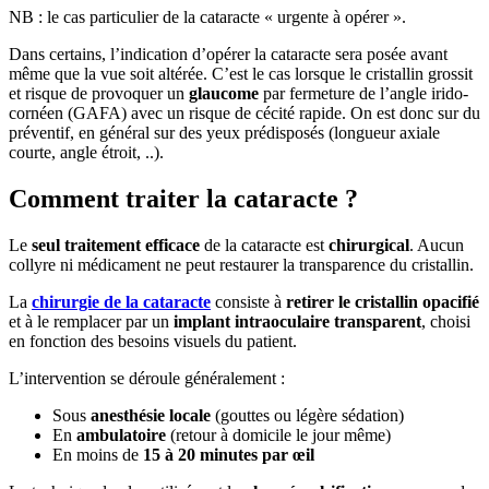
NB : le cas particulier de la cataracte « urgente à opérer ».
Dans certains, l’indication d’opérer la cataracte sera posée avant
même que la vue soit altérée. C’est le cas lorsque le cristallin grossit
et risque de provoquer un
glaucome
par fermeture de l’angle irido-
cornéen (GAFA) avec un risque de cécité rapide. On est donc sur du
préventif, en général sur des yeux prédisposés (longueur axiale
courte, angle étroit, ..).
Comment traiter la cataracte ?
Le
seul traitement efficace
de la cataracte est
chirurgical
. Aucun
collyre ni médicament ne peut restaurer la transparence du cristallin.
La
chirurgie de la cataracte
consiste à
retirer le cristallin opacifié
et à le remplacer par un
implant intraoculaire transparent
, choisi
en fonction des besoins visuels du patient.
L’intervention se déroule généralement :
Sous
anesthésie locale
(gouttes ou légère sédation)
En
ambulatoire
(retour à domicile le jour même)
En moins de
15 à 20 minutes par œil