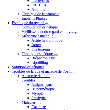
Presbylasik
PRELEX
Add-ons
Chirurgie de la cataracte
Implants Phakes
Esthétique du regard
Consultation esthétique
Vieillissement du regard et du visage
Médecine esthétique
Acide hyaluronique
Botox
Fils tenseurs
Chirurgie esthétique
Blépharoplastie
Lipofilling
Solutions esthétiques
Troubles de la vue et maladie de l’oeil
Anatomie de l’oeil
Troubles
Astigmatisme
Hypermétropie
Myopie
Presbytie
Maladies
Cataracte