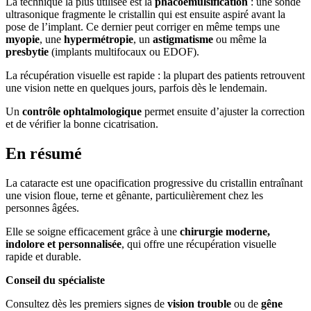
La technique la plus utilisée est la
phacoémulsification
: une sonde
ultrasonique fragmente le cristallin qui est ensuite aspiré avant la
pose de l’implant. Ce dernier peut corriger en même temps une
myopie
, une
hypermétropie
, un
astigmatisme
ou même la
presbytie
(implants multifocaux ou EDOF).
La récupération visuelle est rapide : la plupart des patients retrouvent
une vision nette en quelques jours, parfois dès le lendemain.
Un
contrôle ophtalmologique
permet ensuite d’ajuster la correction
et de vérifier la bonne cicatrisation.
En résumé
La cataracte est une opacification progressive du cristallin entraînant
une vision floue, terne et gênante, particulièrement chez les
personnes âgées.
Elle se soigne efficacement grâce à une
chirurgie moderne,
indolore et personnalisée
, qui offre une récupération visuelle
rapide et durable.
Conseil du spécialiste
Consultez dès les premiers signes de
vision trouble
ou de
gêne