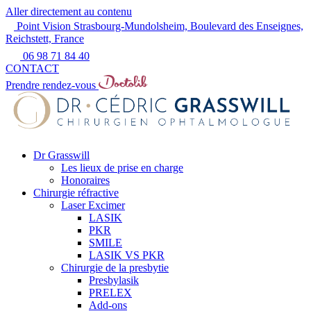
Aller directement au contenu
Point Vision Strasbourg-Mundolsheim, Boulevard des Enseignes,
Reichstett, France
06 98 71 84 40
CONTACT
Prendre rendez-vous
Dr Grasswill
Les lieux de prise en charge
Honoraires
Chirurgie réfractive
Laser Excimer
LASIK
PKR
SMILE
LASIK VS PKR
Chirurgie de la presbytie
Presbylasik
PRELEX
Add-ons