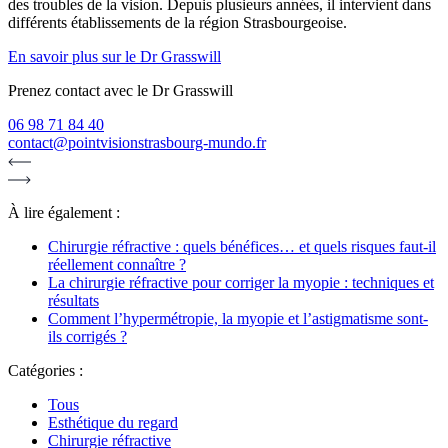
des troubles de la vision. Depuis plusieurs années, il intervient dans
différents établissements de la région Strasbourgeoise.
En savoir plus sur le Dr Grasswill
Prenez contact avec le Dr Grasswill
06 98 71 84 40
contact@pointvisionstrasbourg-mundo.fr
À lire également :
Chirurgie réfractive : quels bénéfices… et quels risques faut-il
réellement connaître ?
La chirurgie réfractive pour corriger la myopie : techniques et
résultats
Comment l’hypermétropie, la myopie et l’astigmatisme sont-
ils corrigés ?
Catégories :
Tous
Esthétique du regard
Chirurgie réfractive