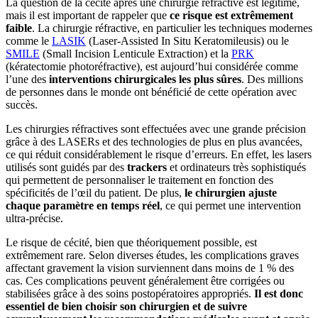
La question de la cécité après une chirurgie réfractive est légitime,
mais il est important de rappeler que
ce risque est extrêmement
faible
. La chirurgie réfractive, en particulier les techniques modernes
comme le
LASIK
(Laser-Assisted In Situ Keratomileusis) ou le
SMILE
(Small Incision Lenticule Extraction) et la
PRK
(kératectomie photoréfractive), est aujourd’hui considérée comme
l’une des
interventions chirurgicales les plus sûres
. Des millions
de personnes dans le monde ont bénéficié de cette opération avec
succès.
Les chirurgies réfractives sont effectuées avec une grande précision
grâce à des LASERs et des technologies de plus en plus avancées,
ce qui réduit considérablement le risque d’erreurs. En effet, les lasers
utilisés sont guidés par des
trackers
et ordinateurs très sophistiqués
qui permettent de personnaliser le traitement en fonction des
spécificités de l’œil du patient. De plus,
le chirurgien ajuste
chaque paramètre en temps réel
, ce qui permet une intervention
ultra-précise.
Le risque de cécité, bien que théoriquement possible, est
extrêmement rare. Selon diverses études, les complications graves
affectant gravement la vision surviennent dans moins de 1 % des
cas. Ces complications peuvent généralement être corrigées ou
stabilisées grâce à des soins postopératoires appropriés.
Il est donc
essentiel de bien choisir son chirurgien et de suivre