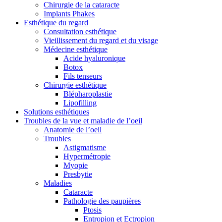
Chirurgie de la cataracte
Implants Phakes
Esthétique du regard
Consultation esthétique
Vieillissement du regard et du visage
Médecine esthétique
Acide hyaluronique
Botox
Fils tenseurs
Chirurgie esthétique
Blépharoplastie
Lipofilling
Solutions esthétiques
Troubles de la vue et maladie de l’oeil
Anatomie de l’oeil
Troubles
Astigmatisme
Hypermétropie
Myopie
Presbytie
Maladies
Cataracte
Pathologie des paupières
Ptosis
Entropion et Ectropion