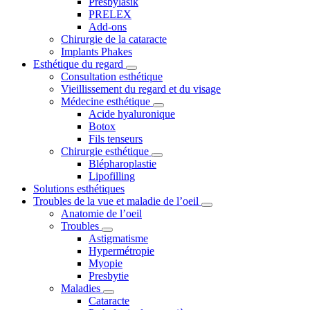
Presbylasik
PRELEX
Add-ons
Chirurgie de la cataracte
Implants Phakes
Esthétique du regard
Consultation esthétique
Vieillissement du regard et du visage
Médecine esthétique
Acide hyaluronique
Botox
Fils tenseurs
Chirurgie esthétique
Blépharoplastie
Lipofilling
Solutions esthétiques
Troubles de la vue et maladie de l’oeil
Anatomie de l’oeil
Troubles
Astigmatisme
Hypermétropie
Myopie
Presbytie
Maladies
Cataracte