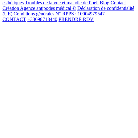
esthétiques
Troubles de la vue et maladie de l’oeil
Blog
Contact
Création Agence antipodes médical ©
Déclaration de confidentialité
(UE)
Conditions générales
N° RPPS : 10004979547
CONTACT
+33698718440
PRENDRE RDV