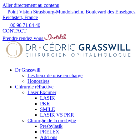
Aller directement au contenu
Point Vision Strasbourg-Mundolsheim, Boulevard des Enseignes,
Reichstett, France
06 98 71 84 40
CONTACT
Prendre rendez-vous
Dr Grasswill
Les lieux de prise en charge
Honoraires
Chirurgie réfractive
Laser Excimer
LASIK
PKR
SMILE
LASIK VS PKR
Chirurgie de la presbytie
Presbylasik
PRELEX
Add-ons