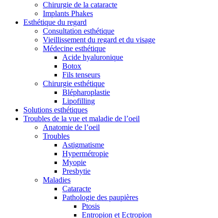
Chirurgie de la cataracte
Implants Phakes
Esthétique du regard
Consultation esthétique
Vieillissement du regard et du visage
Médecine esthétique
Acide hyaluronique
Botox
Fils tenseurs
Chirurgie esthétique
Blépharoplastie
Lipofilling
Solutions esthétiques
Troubles de la vue et maladie de l’oeil
Anatomie de l’oeil
Troubles
Astigmatisme
Hypermétropie
Myopie
Presbytie
Maladies
Cataracte
Pathologie des paupières
Ptosis
Entropion et Ectropion