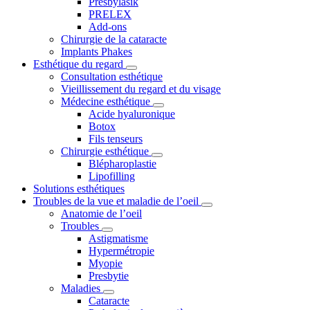
Presbylasik
PRELEX
Add-ons
Chirurgie de la cataracte
Implants Phakes
Esthétique du regard
Consultation esthétique
Vieillissement du regard et du visage
Médecine esthétique
Acide hyaluronique
Botox
Fils tenseurs
Chirurgie esthétique
Blépharoplastie
Lipofilling
Solutions esthétiques
Troubles de la vue et maladie de l’oeil
Anatomie de l’oeil
Troubles
Astigmatisme
Hypermétropie
Myopie
Presbytie
Maladies
Cataracte