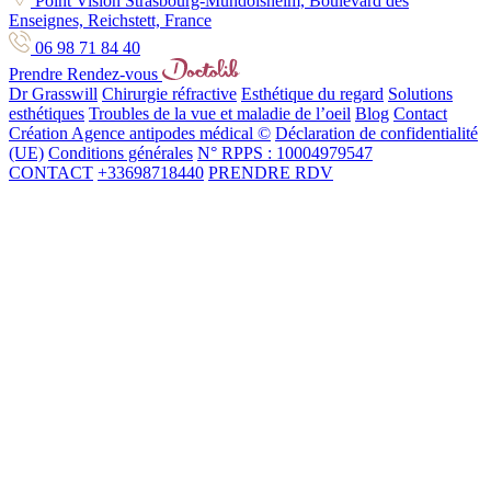
Point Vision Strasbourg-Mundolsheim, Boulevard des
Enseignes, Reichstett, France
06 98 71 84 40
Prendre Rendez-vous
Dr Grasswill
Chirurgie réfractive
Esthétique du regard
Solutions
esthétiques
Troubles de la vue et maladie de l’oeil
Blog
Contact
Création Agence antipodes médical ©
Déclaration de confidentialité
(UE)
Conditions générales
N° RPPS : 10004979547
CONTACT
+33698718440
PRENDRE RDV